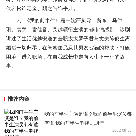
侯岩松饰老金、魏之皓饰
平
儿。
2、《我的前半生》是由沈严执导，靳东、马伊
琍、袁泉、雷佳音、吴越领衔主演的都市情感剧。该剧
讲述了生活优越安逸的全职太太罗子君与丈夫陈俊生离
婚后一切归零，在闺蜜唐晶及其男友贺涵的帮助下打破
困境，进入职场，在自我成长中走向人生下一程的故
事。
推荐内容
我的前半生主演是谁？我的前半生演员都
有谁 我的前半生电视剧剧情
2022-09-05