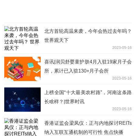
北方首轮高温来袭，今年会热过去年吗？
世界观天下
2023-05-16
喜讯|润贝舒婴童护肤4月入驻19家月子会
所，累计已入驻130+月子会所
2023-05-16
上榜全国“十大最美农村路”，河南这条路
长啥样？|世界时讯
2023-05-16
香港证监会梁凤仪：正与内地探讨REITs
纳入互联互通机制的可行性 焦点快播